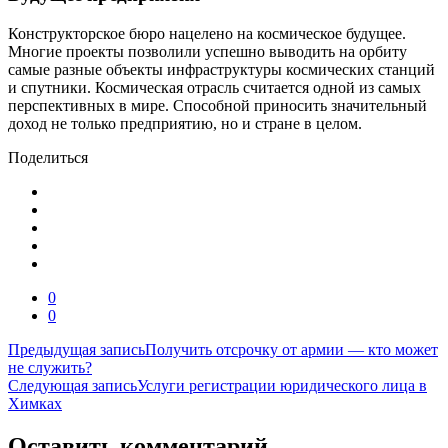
Конструкторское бюро нацелено на космическое будущее.
Многие проекты позволили успешно выводить на орбиту
самые разные объекты инфраструктуры космических станций
и спутники. Космическая отрасль считается одной из самых
перспективных в мире. Способной приносить значительный
доход не только предприятию, но и стране в целом.
Поделиться
0
0
Навигация
Предыдущая запись
Получить отсрочку от армии — кто может
не служить?
по
Следующая запись
Услуги регистрации юридического лица в
записям
Химках
Оставить комментарий