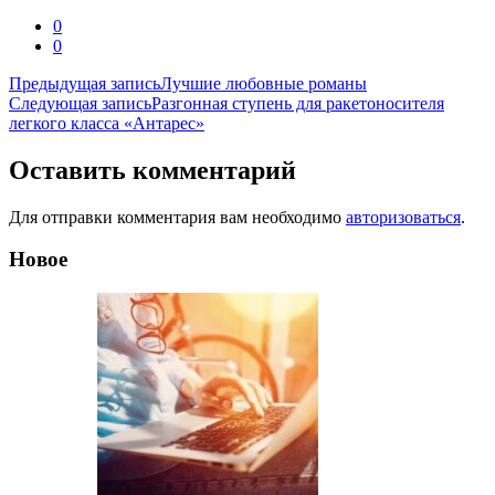
0
0
Навигация
Предыдущая запись
Лучшие любовные романы
Следующая запись
Разгонная ступень для ракетоносителя
по
легкого класса «Антарес»
записям
Оставить комментарий
Для отправки комментария вам необходимо
авторизоваться
.
Новое