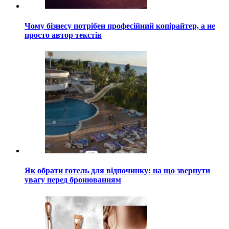
Чому бізнесу потрібен професійний копірайтер, а не
просто автор текстів
Як обрати готель для відпочинку: на що звернути
увагу перед бронюванням