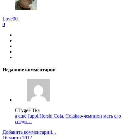
Love90
0
Недавние комментарии
CTygeHTka
а ещё Juppi,Hershi Cola, Colakao-чемпион мать его
среди…
Добавить комментарий...
16 марта 2012