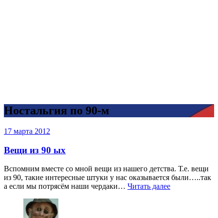
Ностальгия по 90-м
Записи
17 марта 2012
блога
Вещи из 90 ых
Вспомним вместе со мной вещи из нашего детства. Т.е. вещи
из 90, такие интересные штуки у нас оказывается были…..так
а если мы потрясём наши чердаки…
Читать далее