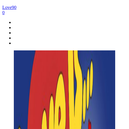
Love90
0