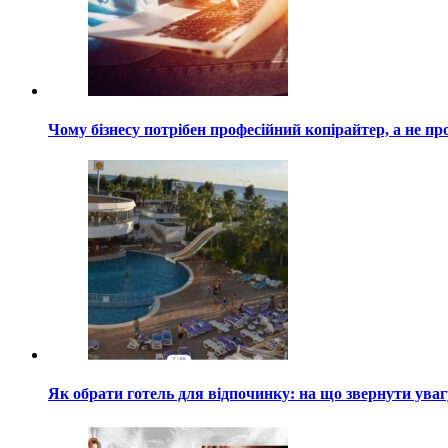
Чому бізнесу потрібен професійний копірайтер, а не пр
Як обрати готель для відпочинку: на що звернути ува