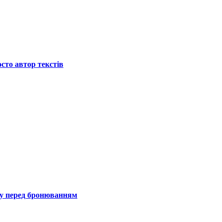
осто автор текстів
гу перед бронюванням