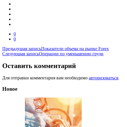
0
0
Навигация
Предыдущая запись
Показатели объема на рынке Forex
Следующая запись
Операции по уменьшению груди
по
записям
Оставить комментарий
Для отправки комментария вам необходимо
авторизоваться
.
Новое