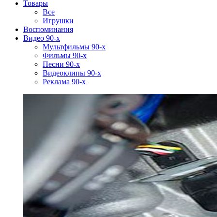
Товары
Все
Игрушки
Воспоминания
Видео 90-х
Мультфильмы 90-х
Фильмы 90-х
Песни 90-х
Видеоклипы 90-х
Реклама 90-х