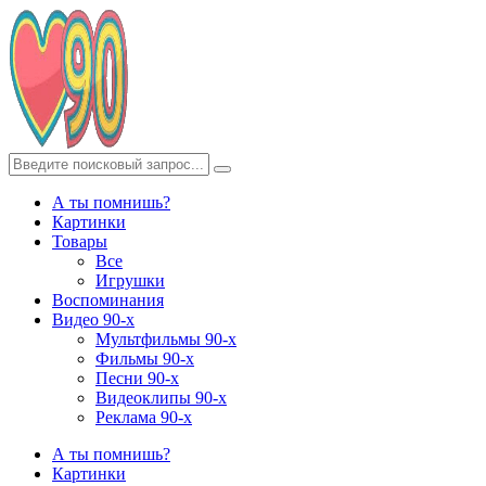
А ты помнишь?
Картинки
Товары
Все
Игрушки
Воспоминания
Видео 90-х
Мультфильмы 90-х
Фильмы 90-х
Песни 90-х
Видеоклипы 90-х
Реклама 90-х
А ты помнишь?
Картинки