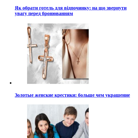
Як обрати готель для відпочинку: на що звернути
увагу перед бронюванням
Золотые женские крестики: больше чем украшение