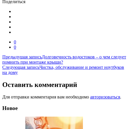
Поделиться
0
0
Навигация
Предыдущая запись
Долговечность водостоков – о чем следует
помнить при монтаже крыши?
по
Следующая запись
Чистка, обслуживание и ремонт ноутбуков
записям
на дому
Оставить комментарий
Для отправки комментария вам необходимо
авторизоваться
.
Новое