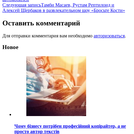
по
Следующая запись
Тамби Масаев, Рустам Рептилоид и
записям
Алексей Щербаков в развлекательном шоу «Бросьте Кости»
Оставить комментарий
Для отправки комментария вам необходимо
авторизоваться
.
Новое
Чому бізнесу потрібен професійний копірайтер, а не
просто автор текстів