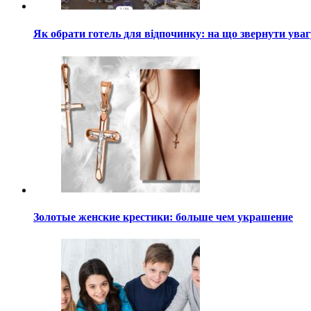
Як обрати готель для відпочинку: на що звернути ува
Золотые женские крестики: больше чем украшение