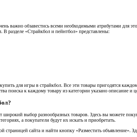
Очень важно обзавестись всеми необходимыми атрибутами для эт
л. В разделе «Страйкбол и пейнтбол» представлены:
упить для игры в страйкбол. Все эти товары пригодятся каждом
ства поиска к каждому товару из категории указано описание и ц
бол?
ет широкий выбор разнообразных товаров. Здесь вы можете пок
егориях, а покупатели будут их искать и приобретать.
й страницей сайта и найти кнопку «Разместить объявление». Зд