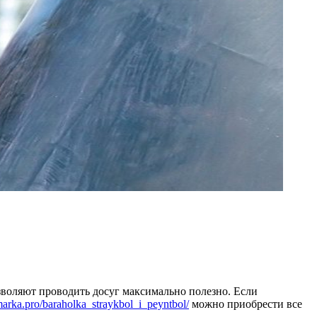
воляют проводить досуг максимально полезно. Если
rmarka.pro/baraholka_straykbol_i_peyntbol/
можно приобрести все