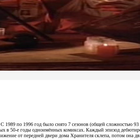
 1989 по 1996 год было снято 7 сезонов (общей сложностью 93 
ых в 50-е годы одноимённых комиксах. Каждый эпизод дебютирова
ение от передней двери дома Хранителя склепа, потом она движ