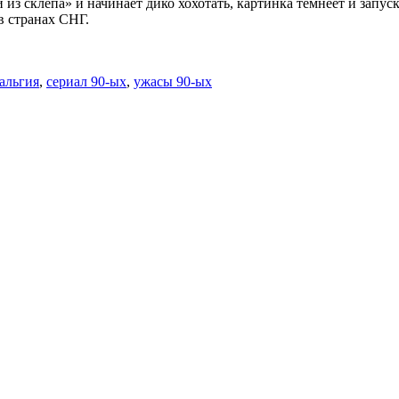
 из склепа» и начинает дико хохотать, картинка темнеет и запус
в странах СНГ.
альгия
,
сериал 90-ых
,
ужасы 90-ых