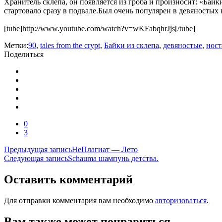
Хранитель склепа, он появляется из гроба и произносит: «Байки
стартовало сразу в подвале.Был очень популярен в девяностых 
[tube]http://www.youtube.com/watch?v=wKFabqhrJjs[/tube]
Метки:
90
,
tales from the crypt
,
Байки из склепа
,
девяностые
,
ност
Поделиться
0
3
Навигация
Предыдущая запись
НеПлагиат — Лето
Следующая запись
Schauma шампунь детства.
по
записям
Оставить комментарий
Для отправки комментария вам необходимо
авторизоваться
.
Вам также может понравиться