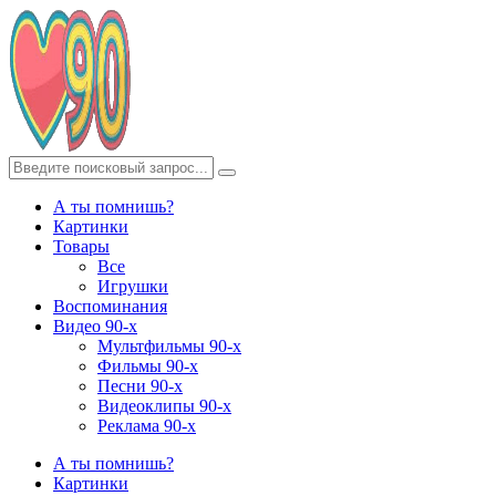
А ты помнишь?
Картинки
Товары
Все
Игрушки
Воспоминания
Видео 90-х
Мультфильмы 90-х
Фильмы 90-х
Песни 90-х
Видеоклипы 90-х
Реклама 90-х
А ты помнишь?
Картинки