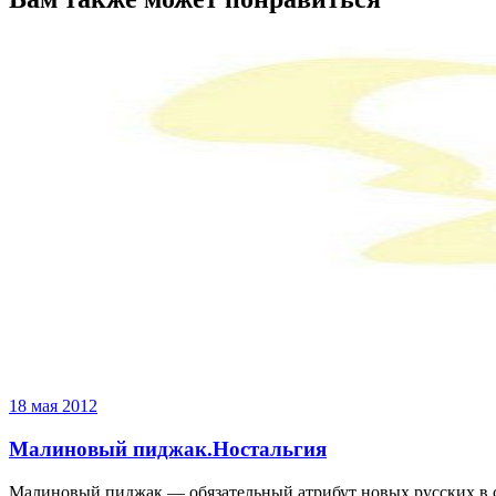
18 мая 2012
Малиновый пиджак.Ностальгия
Малиновый пиджак — обязательный атрибут новых русских в са