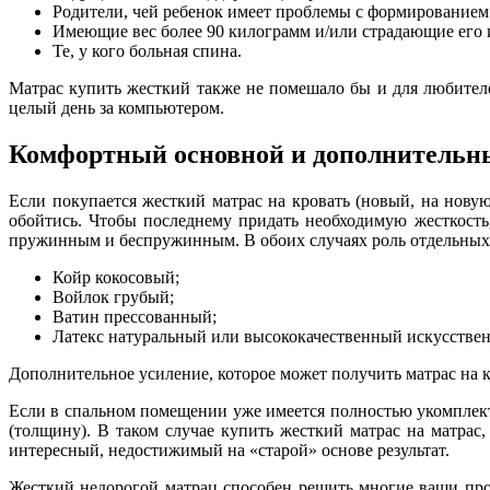
Родители, чей ребенок имеет проблемы с формированием
Имеющие вес более 90 килограмм и/или страдающие его и
Те, у кого больная спина.
Матрас купить жесткий также не помешало бы и для любител
целый день за компьютером.
Комфортный основной и дополнительн
Если покупается жесткий матрас на кровать (новый, на нов
обойтись. Чтобы последнему придать необходимую жесткост
пружинным и беспружинным. В обоих случаях роль отдельных
Койр кокосовый;
Войлок грубый;
Ватин прессованный;
Латекс натуральный или высококачественный искусстве
Дополнительное усиление, которое может получить матрас на кр
Если в спальном помещении уже имеется полностью укомплек
(толщину). В таком случае купить жесткий матрас на матра
интересный, недостижимый на «старой» основе результат.
Жесткий недорогой матрац способен решить многие ваши про