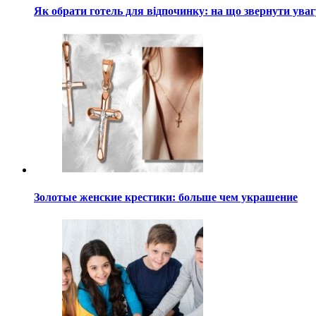
Як обрати готель для відпочинку: на що звернути ува
Золотые женские крестики: больше чем украшение