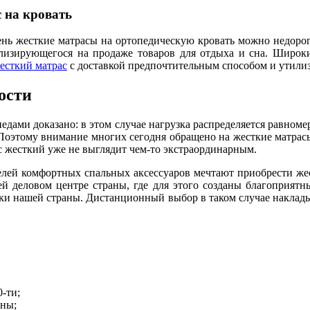
 на кровать
ь жесткие матрасы на ортопедическую кровать можно недорого
циализирующегося на продаже товаров для отдыха и сна. Широ
есткий матрас
с доставкой предпочтительным способом и утили
ости
дами доказано: в этом случае нагрузка распределяется равном
. Поэтому внимание многих сегодня обращено на жесткие матрас
с жесткий уже не выглядит чем-то экстраординарным.
елей комфортных спальных аксессуаров мечтают приобрести же
й деловом центре страны, где для этого созданы благоприятны
лки нашей страны. Дистанционный выбор в таком случае наклад
-ти;
аны;