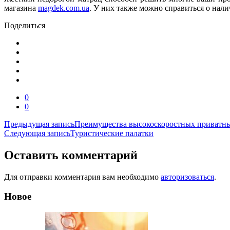
магазина
magdek.com.ua
. У них также можно справиться о нал
Поделиться
0
0
Навигация
Предыдущая запись
Преимущества высокоскоростных приватн
Следующая запись
Туристические палатки
по
записям
Оставить комментарий
Для отправки комментария вам необходимо
авторизоваться
.
Новое