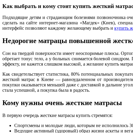
Как выбрать и кому стоит купить жесткий матрас
Подходящие детям и страдающим болезнями позвоночника очен
сделать на сайте интернет-магазина «Магдек» (Киев), спе
интерфейс позволяют каждому желающему выбрать и
купить ж
Недорогие матрацы повышенной жестк
Сон на твердой поверхности имеет неоспоримые плюсы. Ортопе
обретает тонус тело, а у больных снимается болевой синдром
эффекту, не кажется слишком высокой, а желание купить матра
Как свидетельствует статистика, 80% потенциальных покупат
жесткий матрас в Киеве — равноудаленном от производителе
покупки оказывается меньшей даже с доставкой в дальние уго
стала успешной, а покупка была в радость.
Кому нужны очень жесткие матрасы
В первую очередь жесткие матрасы купить стремятся:
Спортсмены и молодые люди, которым не исполнилось 30
Ведущие активный (здоровый) образ жизни аскеты и вег