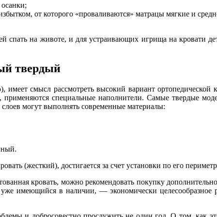
 осанки;
збытком, от которого «проваливаются» матрацы мягкие и средн
ей спать на животе, и для устраивающих игрища на кровати де
ый твердый
ую), имеет смысл рассмотреть высокий вариант ортопедической
ь, применяются специальные наполнители. Самые твердые моде
 слоев могут выполнять современные материалы:
нный.
овать (жесткий), достигается за счет установки по его перимет
тованная кровать, можно рекомендовать покупку дополнительн
с, уже имеющийся в наличии, — экономически целесообразное 
блемы и добросовестно прослужить не один год. О том, как эт