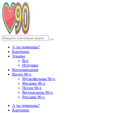
А ты помнишь?
Картинки
Товары
Все
Игрушки
Воспоминания
Видео 90-х
Мультфильмы 90-х
Фильмы 90-х
Песни 90-х
Видеоклипы 90-х
Реклама 90-х
А ты помнишь?
Картинки