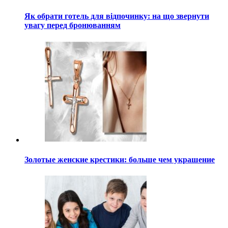
Як обрати готель для відпочинку: на що звернути
увагу перед бронюванням
Золотые женские крестики: больше чем украшение