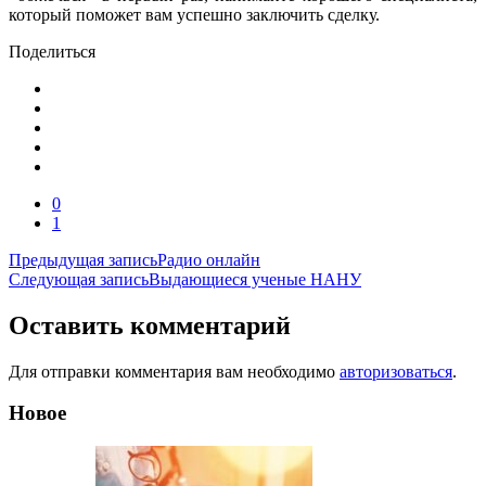
который поможет вам успешно заключить сделку.
Поделиться
0
1
Навигация
Предыдущая запись
Радио онлайн
Следующая запись
Выдающиеся ученые НАНУ
по
записям
Оставить комментарий
Для отправки комментария вам необходимо
авторизоваться
.
Новое