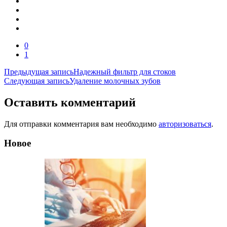
0
1
Навигация
Предыдущая запись
Надежный фильтр для стоков
Следующая запись
Удаление молочных зубов
по
записям
Оставить комментарий
Для отправки комментария вам необходимо
авторизоваться
.
Новое