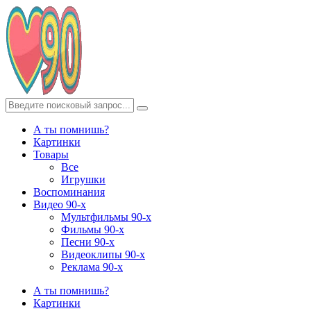
А ты помнишь?
Картинки
Товары
Все
Игрушки
Воспоминания
Видео 90-х
Мультфильмы 90-х
Фильмы 90-х
Песни 90-х
Видеоклипы 90-х
Реклама 90-х
А ты помнишь?
Картинки