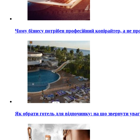
Чому бізнесу потрібен професійний копірайтер, а не пр
Як обрати готель для відпочинку: на що звернути ува