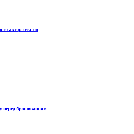
осто автор текстів
гу перед бронюванням